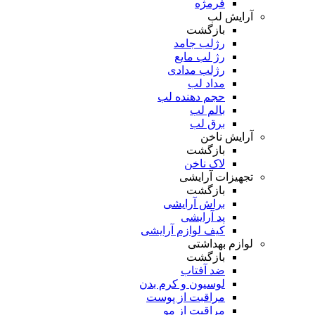
فرمژه
آرایش لب
بازگشت
رژلب جامد
رژ لب مایع
رژلب مدادی
مداد لب
حجم دهنده لب
بالم لب
برق لب
آرایش ناخن
بازگشت
لاک ناخن
تجهیزات آرایشی
بازگشت
براش آرایشی
پد آرایشی
کیف لوازم آرایشی
لوازم بهداشتی
بازگشت
ضد آفتاب
لوسیون و کرم بدن
مراقبت از پوست
مراقبت از مو