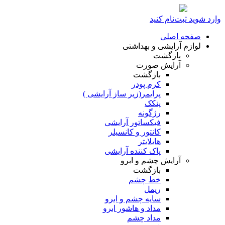
وارد شوید
ثبت‌نام کنید
صفحه اصلی
لوازم آرایشی و بهداشتی
بازگشت
آرایش صورت
بازگشت
کرم پودر
پرایمر(زیر ساز آرایشی )
پنکک
رژگونه
فیکساتور آرایشی
کانتور و کانسیلر
هایلایتر
پاک کننده آرایشی
آرایش چشم و ابرو
بازگشت
خط چشم
ریمل
سایه چشم و ابرو
مداد و هاشور ابرو
مداد چشم